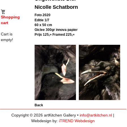
Nicolle Schatborn
Foto 2020
Shopping
Editie 1/7
cart
60 x 50 cm
Giclee
300gr innova papier
Cart is
Prijs 125,= Framed 225,=
empty!
Back
Copyright © 2026 artKitchen Gallery •
info@artkitchen.nl
|
Webdesign by:
iTREND Webdesign