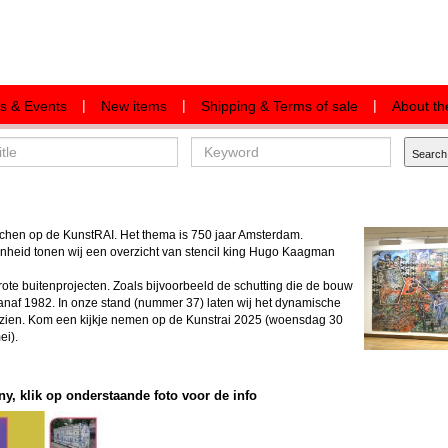
|
|
|
ns & Events
New items
Shipping & Terms of sale
About th
chen op de KunstRAI. Het thema is 750 jaar Amsterdam.
nheid tonen wij een overzicht van stencil king Hugo Kaagman
rote buitenprojecten. Zoals bijvoorbeeld de schutting die de bouw
naf 1982. In onze stand (nummer 37) laten wij het dynamische
ien. Kom een kijkje nemen op de Kunstrai 2025 (woensdag 30
ei).
, klik op onderstaande foto voor de info