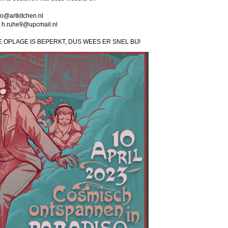
fo@artkitchen.nl
: h.ruhe9@upcmail.nl
E OPLAGE IS BEPERKT, DUS WEES ER SNEL BIJ!