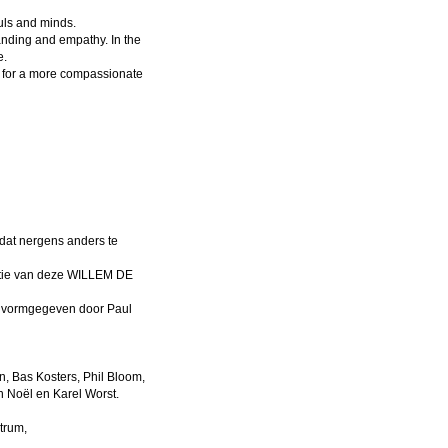
ouls and minds.
anding and empathy. In the
e.
e for a more compassionate
at nergens anders te
ditie van deze WILLEM DE
h vormgegeven door Paul
n, Bas Kosters, Phil Bloom,
 Noël en Karel Worst.
ntrum,