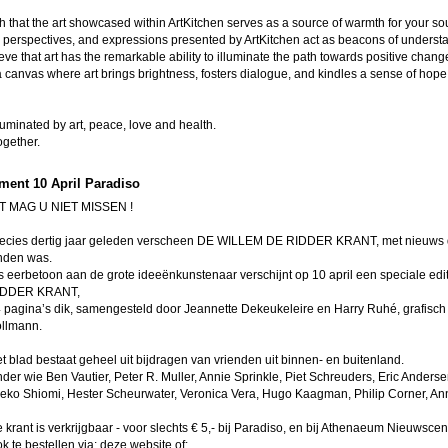
h that the art showcased within ArtKitchen serves as a source of warmth for your s
, perspectives, and expressions presented by ArtKitchen act as beacons of underst
eve that art has the remarkable ability to illuminate the path towards positive chang
 canvas where art brings brightness, fosters dialogue, and kindles a sense of hop
uminated by art, peace, love and health.
ogether.
ment 10 April Paradiso
T MAG U NIET MISSEN !
ecies dertig jaar geleden verscheen DE WILLEM DE RIDDER KRANT, met nieuws d
nden was.
s eerbetoon aan de grote ideeënkunstenaar verschijnt op 10 april een speciale e
IDDER KRANT,
 pagina’s dik, samengesteld door Jeannette Dekeukeleire en Harry Ruhé, grafisc
llmann.
t blad bestaat geheel uit bijdragen van vrienden uit binnen- en buitenland.
der wie Ben Vautier, Peter R. Muller, Annie Sprinkle, Piet Schreuders, Eric Anderse
eko Shiomi, Hester Scheurwater, Veronica Vera, Hugo Kaagman, Philip Corner, Ann
 krant is verkrijgbaar - voor slechts € 5,- bij Paradiso, en bij Athenaeum Nieuwsce
k te bestellen via: deze website of: