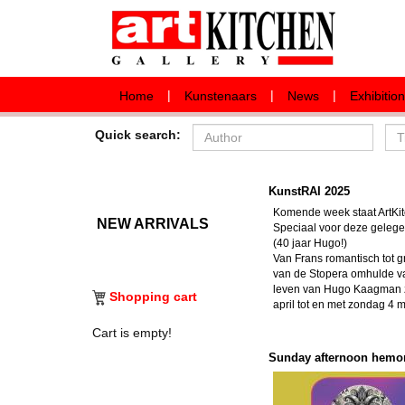
|
|
|
Home
Kunstenaars
News
Exhibitio
Quick search:
KunstRAI 2025
Komende week staat ArtKit
NEW ARRIVALS
Speciaal voor deze gelege
(40 jaar Hugo!)
Van Frans romantisch tot g
van de Stopera omhulde va
leven van Hugo Kaagman z
Shopping cart
april tot en met zondag 4 m
Cart is empty!
Sunday afternoon hemony