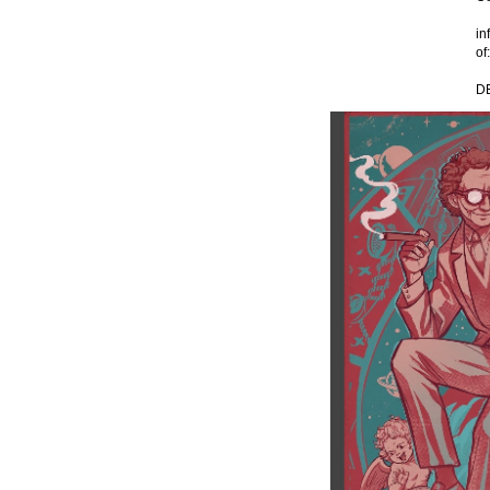
in
of
D