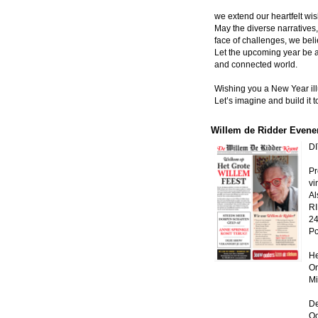
we extend our heartfelt wis
May the diverse narratives
face of challenges, we beli
Let the upcoming year be a
and connected world.
Wishing you a New Year ill
Let’s imagine and build it t
Willem de Ridder Evene
DI
Pr
vi
Al
R
24
Po
He
On
Mi
De
Oo